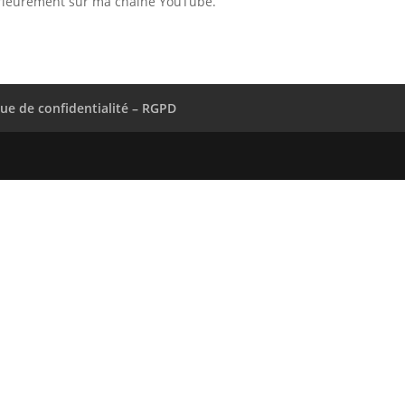
érieurement sur ma chaine YouTube.
que de confidentialité – RGPD