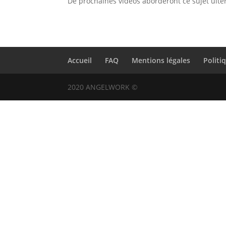
De prochaines vidéos aborderont ce sujet ult
Accueil
FAQ
Mentions légales
Politi
2020 ANGELWORK ©